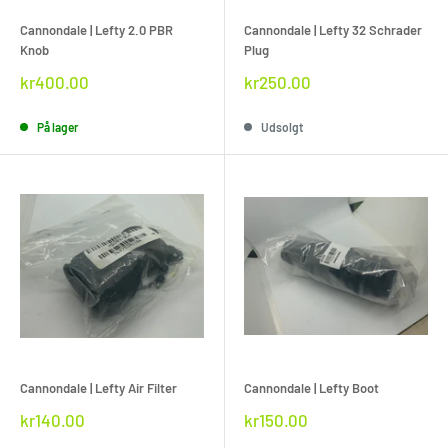
Cannondale | Lefty 2.0 PBR
Cannondale | Lefty 32 Schrader
Knob
Plug
Rabat
Rabat
kr400.00
kr250.00
pris
pris
På lager
Udsolgt
Cannondale | Lefty Air Filter
Cannondale | Lefty Boot
Rabat
Rabat
kr140.00
kr150.00
pris
pris