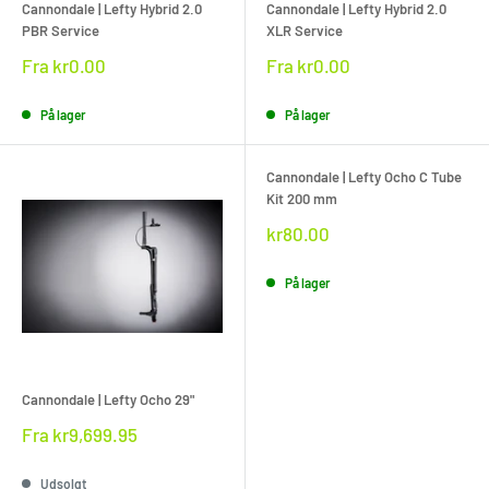
Cannondale | Lefty Hybrid 2.0
Cannondale | Lefty Hybrid 2.0
PBR Service
XLR Service
Rabat
Rabat
Fra
kr0.00
Fra
kr0.00
pris
pris
På lager
På lager
Cannondale | Lefty Ocho C Tube
Kit 200 mm
Rabat
kr80.00
pris
På lager
Cannondale | Lefty Ocho 29"
Rabat
Fra
kr9,699.95
pris
Udsolgt