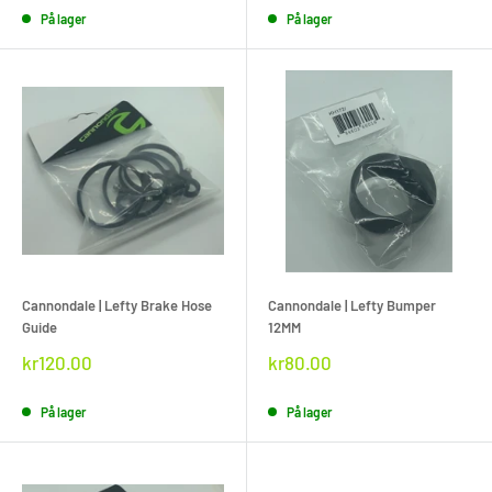
På lager
På lager
Cannondale | Lefty Brake Hose
Cannondale | Lefty Bumper
Guide
12MM
Rabat
Rabat
kr120.00
kr80.00
pris
pris
På lager
På lager