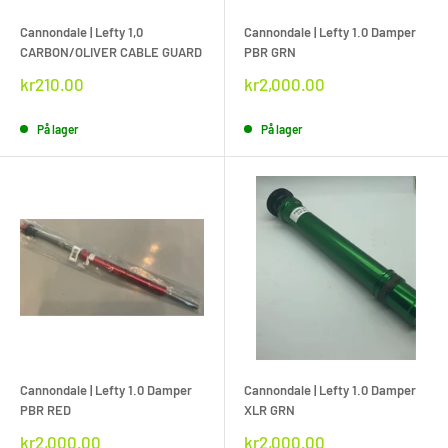
Cannondale | Lefty 1,0
Cannondale | Lefty 1.0 Damper
CARBON/OLIVER CABLE GUARD
PBR GRN
Rabat
Rabat
kr210.00
kr2,000.00
pris
pris
På lager
På lager
Cannondale | Lefty 1.0 Damper
Cannondale | Lefty 1.0 Damper
PBR RED
XLR GRN
Rabat
Rabat
kr2,000.00
kr2,000.00