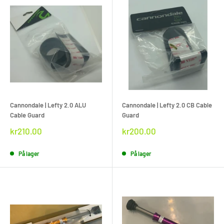
Cannondale | Lefty 2.0 ALU
Cannondale | Lefty 2.0 CB Cable
Cable Guard
Guard
Rabat
Rabat
kr210.00
kr200.00
pris
pris
På lager
På lager