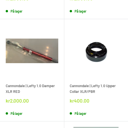
pris
pris
På lager
På lager
Cannondale | Lefty 1.0 Damper
Cannondale | Lefty 1.0 Upper
XLR RED
Collar XLR/PBR
Rabat
Rabat
kr2,000.00
kr400.00
pris
pris
På lager
På lager