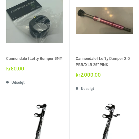
Cannondale | Lefty Bumper 6MM
Cannondale | Lefty Damper 2.0
PBR/XLR 29” PINK
Rabat
kr80.00
pris
Rabat
kr2,000.00
pris
Udsolgt
Udsolgt