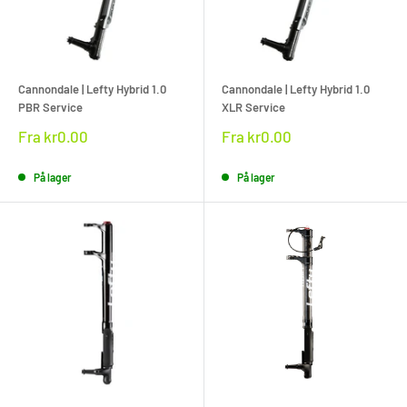
Cannondale | Lefty Hybrid 1.0
Cannondale | Lefty Hybrid 1.0
PBR Service
XLR Service
Rabat
Rabat
Fra
kr0.00
Fra
kr0.00
pris
pris
På lager
På lager