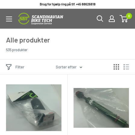
Gå
Brug for hjælp ring på tlf. +45 88626818
til
0
indhold
Alle produkter
535 produkter
Filter
Sorter efter