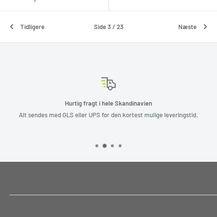
Tidligere
Side 3 / 23
Næste
Hurtig fragt i hele Skandinavien
Alt sendes med GLS eller UPS for den kortest mulige leveringstid.
SIDEFOD
Tilbagebetalingspolitik
UNDERHOVEDMENU
Servicevilkår