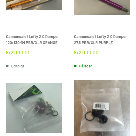
Cannondale | Lefty 2.0 Damper
Cannondale | Lefty 2.0 Damper
120/130MM PBR/XLR ORANGE
27,5 PBR/XLR PURPLE
Rabat
Rabat
kr2,000.00
kr2,000.00
pris
pris
Udsolgt
På lager