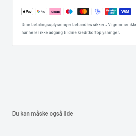
Indlevering
Det er vigtigt at vi har modtaget din enhed som minimum en
Hvis ikke dette er muligt skal du venligst tage kontakt til os o
Dine betalingsoplysninger behandles sikkert. Vi gemmer ikk
For at vi ved det er din enhed må du meget gerne printe den
har heller ikke adgang til dine kreditkortoplysninger.
sende den med pakken.
Du modtager ticket pr. email efter booking.
Hvis du ikke har en printer tilgængelige er det også okay at s
pakken.
Fragt muligheder
Fragt bookes ved betaling
Nedenstående er mulige fragt metoder.
Du kan måske også lide
Selv indlevering