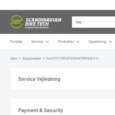
Gå
til
indhold
Forside
Service
Produkter
Opsætning
Hjem
Alle produkter
Fox | FIT4 TOPCAP 2016 INTERFACE F-S ...
Service Vejledning
DENNE SIDE ER KUN RELEVANT HVIS DU VIL BOOKE ET S
BAGDÆMPER ELLER SADELPIND.
Payment & Security