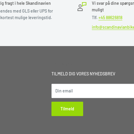
al du venligst tage kontakt
ig fragt i hele Skandinavien
Vi svar på dine spørgs
leveres.
muligt
sendes med GLS eller UPS for
kortest mulige leveringstid.
Tlf.
+45 88626818
info@scandinavianbik
l.
dage før din booking dato.
 den næste mulig afhentnings
NYHEDSBREV
TILMELD DIG VORES NYHEDSBREV
eller på disken i evt. butik.
Din email
rforsendelse
Tilmeld
odtage embellage 1 til 2
il at sende din enhed ind.
 medsendt label udvendigt på