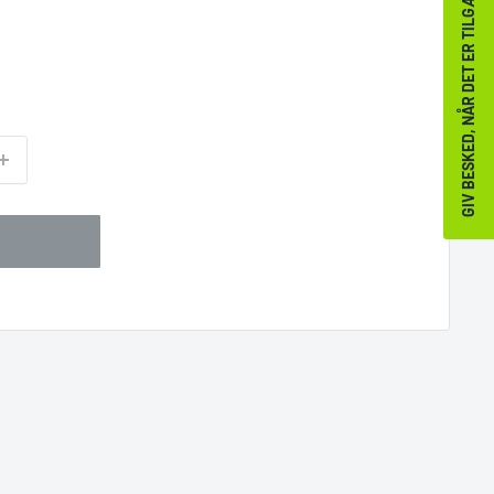
GIV BESKED, NÅR DET ER TILGÆNGELIGT