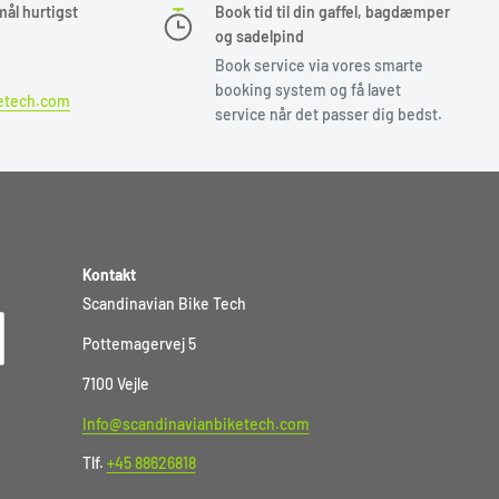
mål hurtigst
Book tid til din gaffel, bagdæmper
og sadelpind
Book service via vores smarte
booking system og få lavet
etech.com
service når det passer dig bedst.
KONTAKT
Kontakt
Scandinavian Bike Tech
Pottemagervej 5
7100 Vejle
Info@scandinavianbiketech.com
Tlf.
+45 88626818