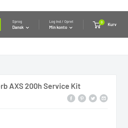
Sprog
Log ind / Opret
0
Kurv
Dansk
Min konto
rb AXS 200h Service Kit