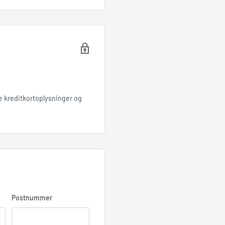
ERVICE AF FORGAFFEL,
 dag inden din booking.
g så finder vi en løsning.
e kreditkortoplysninger og
 vedhæftet ticket ud og
krive ordre nr.
tydeligt
på
Postnummer