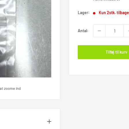
Lager:
Kun 2stk. tilbage
Antal:
Tilføj til kurv
r at zoome ind