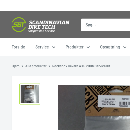
Gå
til
indhold
Forside
Service
Produkter
Opsætning
Hjem
Alle produkter
Rockshox Reverb AXS 200h Service Kit