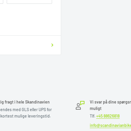
al du venligst tage kontakt
leveres.
l.
dage før din booking dato.
 den næste mulig afhentnings
ig fragt i hele Skandinavien
Vi svar på dine spørgs
muligt
eller på disken i evt. butik.
sendes med GLS eller UPS for
kortest mulige leveringstid.
Tlf.
+45 88626818
info@scandinavianbik