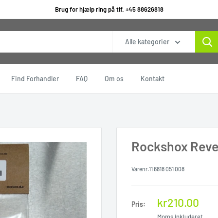
Brug for hjælp ring på tlf. +45 88626818
Alle kategorier
Find Forhandler
FAQ
Om os
Kontakt
Rockshox Reve
Varenr.
11 6818 051 008
Rabat
kr210.00
Pris:
pris
Moms inkluderet