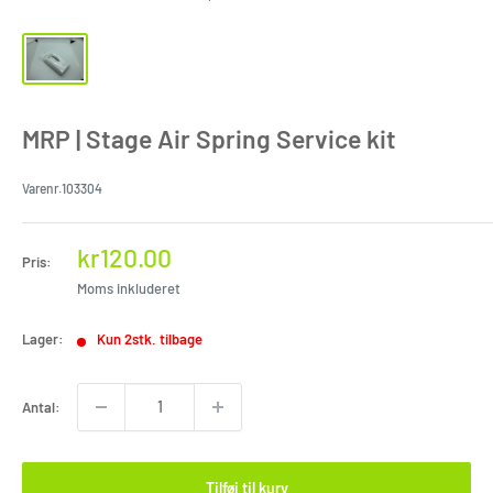
MRP | Stage Air Spring Service kit
Varenr.
103304
Rabat
kr120.00
Pris:
pris
Moms inkluderet
Lager:
Kun 2stk. tilbage
Antal:
Tilføj til kurv