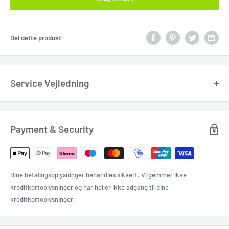
Del dette produkt
Service Vejledning
DENNE SIDE ER KUN RELEVANT HVIS DU VIL BOOKE ET SERVICE AF FORGAFFEL,
BAGDÆMPER ELLER SADELPIND.
Payment & Security
Indlevering
Det er vigtigt at vi har modtaget din enhed som minimum en dag inden
din booking.
Dine betalingsoplysninger behandles sikkert. Vi gemmer ikke
Hvis ikke dette er muligt skal du venligst tage kontakt til os og så finder
kreditkortoplysninger og har heller ikke adgang til dine
vi en løsning.
kreditkortoplysninger.
For at vi ved det er din enhed må du meget gerne printe den vedhæftet
ticket ud og sende den med pakken.