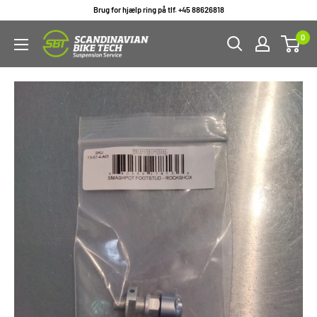
Gå
Brug for hjælp ring på tlf. +45 88626818
til
0
indhold