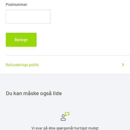
Postnummer
Fragt bookes ved betaling
Nedenstående er mulige fragt metoder.
Selv indlevering
Beregn
Har du selv valgt at ville indleverer din enhed på egenhånd skal du
venligst tage kontakt til os så vi kan aftale et passende tidspunkt hvor
den kan indleveres.
Refunderings politik
Pakkelabel
Har du bestilt en pakkelabel vil den blive sendt til dig på email.
Sørger for at din pakke er indleveret til en GLS pakkeshop 2 dage før din
booking dato.
Du kan måske også lide
Afhentning "kun erhvervs adresse"
Har du bestilt en afhentning vil du få afhentet din pakke på den næste
mulig afhentnings dag for GLS.
Dette er normalt dagen efter bookingen.
Sørger derfor for at din pakke ligger klar til GLS i receptionen eller på
Vi svar på dine spørgsmål hurtigst muligt