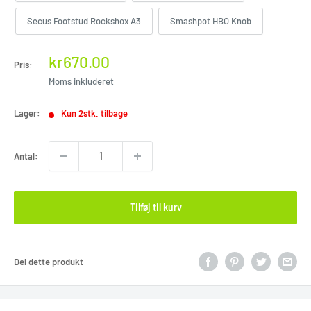
Secus Footstud Rockshox A3
Smashpot HBO Knob
Rabat
kr670.00
Pris:
pris
Moms inkluderet
Lager:
Kun 2stk. tilbage
Antal:
Tilføj til kurv
Del dette produkt